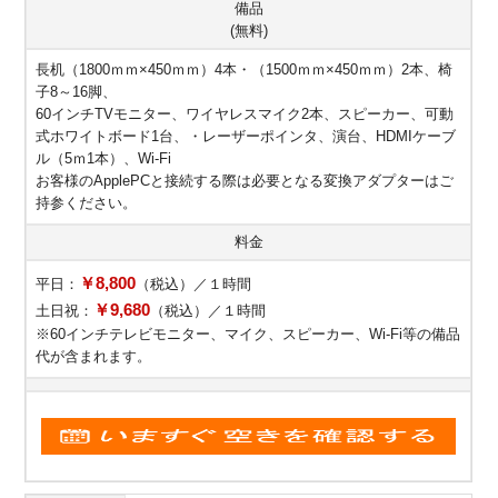
備品
(無料)
長机（1800ｍｍ×450ｍｍ）4本・（1500ｍｍ×450ｍｍ）2本、椅
子8～16脚、
60インチTVモニター、ワイヤレスマイク2本、スピーカー、可動
式ホワイトボード1台、・レーザーポインタ、演台、HDMIケーブ
ル（5ｍ1本）、Wi-Fi
お客様のApplePCと接続する際は必要となる変換アダプターはご
持参ください。
料金
￥8,800
平日：
（税込）／１時間
￥9,680
土日祝：
（税込）／１時間
※60インチテレビモニター、マイク、スピーカー、Wi-Fi等の備品
代が含まれます。