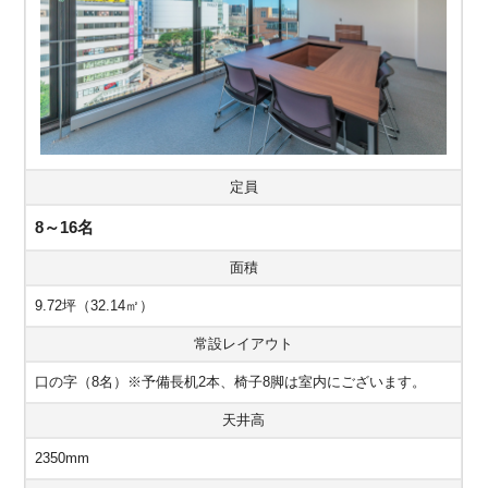
定員
8～16名
面積
9.72坪（32.14㎡）
常設レイアウト
口の字（8名）※予備長机2本、椅子8脚は室内にございます。
天井高
2350mm