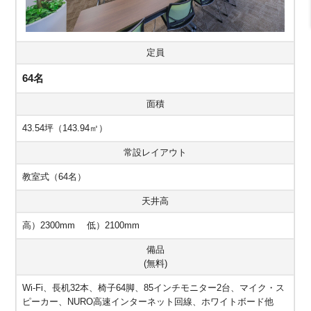
定員
64名
面積
43.54坪（143.94㎡）
常設レイアウト
教室式（64名）
天井高
高）2300mm 低）2100mm
備品
(無料)
Wi-Fi、長机32本、椅子64脚、85インチモニター2台、マイク・ス
ピーカー、NURO高速インターネット回線、ホワイトボード他